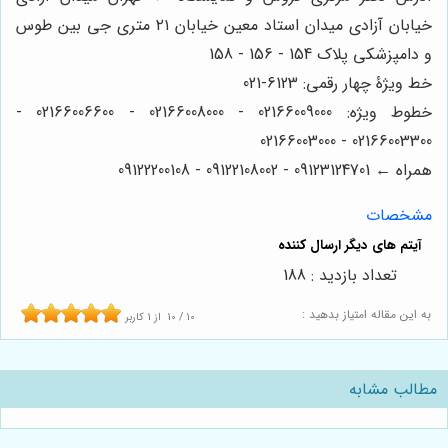
خیابان آزادی میدان استاد معین خیابان ۲۱ متری جی بین طوس
و دامپزشکی پلاک 154 - 156 - 158
خط ویژۀ چهار رقمی: 6123-021
خطوط ویژه: 02166009000 - 02166008000 - 02166006600 -
02166003300 - 02166003000
همراه ← 09123124701 - 09122108002 - 09122200108
مشخصات
تعداد بازدید : 188
به این مقاله امتیاز بدهید :
10
/
10
از
1
کاربر
مطالب مشابه