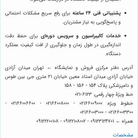
پشتیبانی فنی ۲۴ ساعته
برای رفع سریع مشکلات احتمالی
و پاسخ‌گویی به نیاز مشتریان.
خدمات کالیبراسیون و سرویس دوره‌ای
برای حفظ دقت
اندازه‌گیری در طول زمان و جلوگیری از افت کیفیت عملکرد
دستگاه.
آدرس دفتر مرکزی فروش و نمایشگاه ← تهران میدان آزادی
خیابان آزادی میدان استاد معین خیابان ۲۱ متری جی بین طوس
و دامپزشکی پلاک 154 - 156 - 158
خط ویژۀ چهار رقمی: 6123-021
خطوط ویژه: 02166009000 - 02166008000 - 02166006600 -
02166003300 - 02166003000
همراه ← 09123124701 - 09122108002 - 09122200108
مشخصات