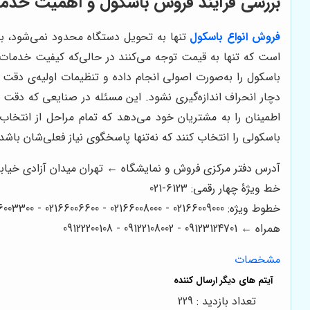
بررسی فرآیند فروش باسکول و اهمیت خدمات
فروش انواع باسکول
تنها به تحویل دستگاه محدود نمی‌شود، بل
است که تنها به قیمت توجه می‌کنند در حالی‌که کیفیت خدمات پ
باسکول را به‌صورت اصولی انجام داده و تنظیمات اولیه‌ی دقت را
دچار انحراف اندازه‌گیری نشود. این مسئله در صنایعی که دقت 
اطمینان را به مشتریان خود می‌دهد که تمام مراحل از انتخا
باسکولی را انتخاب کنند که نه‌تنها پاسخگوی نیاز فعلی‌شان باشد، 
آدرس دفتر مرکزی فروش و نمایشگاه ← تهران میدان آزادی خیابان آزادی میدان استاد معین خیابان 
خط ویژۀ چهار رقمی: 6123-021
خطوط ویژه: 02166009000 - 02166008000 - 02166006600 - 02166003300 - 02166003000
همراه ← 09123124701 - 09122108002 - 09122200108
مشخصات
تعداد بازدید : 229