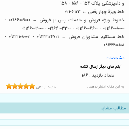
و دامپزشکی پلاک 154 - 156 - 158
خط ویژۀ چهار رقمی ← 6123-021
خطوط ویژه فروش و خدمات پس از فروش ← 02166009000 -
02166008000 - 02166006600 - 02166003300 - 02166003000
خط مستقیم مشاوران فروش ← 09123124701 - 09122108002 -
09122200108
مشخصات
تعداد بازدید : 186
به این مقاله امتیاز بدهید :
10
/
10
از
1
کاربر
مطالب مشابه