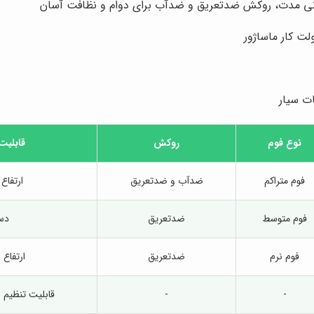
انی مدت، روکش ضدتعریق و ضدآب برای دوام و نظافت آسان
ت کار ماساژور
ت سیار
نوع فوم
روکش
قابلیت
فوم متراکم
ضدآب و ضدتعریق
ارتفاع 
فوم متوسط
ضدتعریق
دس
فوم نرم
ضدتعریق
ارتفاع
-
-
قابلیت تنظیم