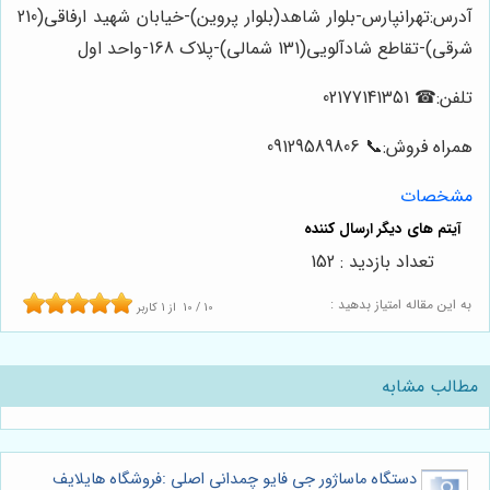
آدرس:تهرانپارس-بلوار شاهد(بلوار پروین)-خیابان شهید ارفاقی(210
شرقی)-تقاطع شادآلویی(131 شمالی)-پلاک 168-واحد اول
تلفن:☎ 02177141351
همراه فروش:📞 09129589806
مشخصات
تعداد بازدید : 152
به این مقاله امتیاز بدهید :
10
/
10
از
1
کاربر
مطالب مشابه
دستگاه ماساژور جی فایو چمدانی اصلی :فروشگاه هایلایف