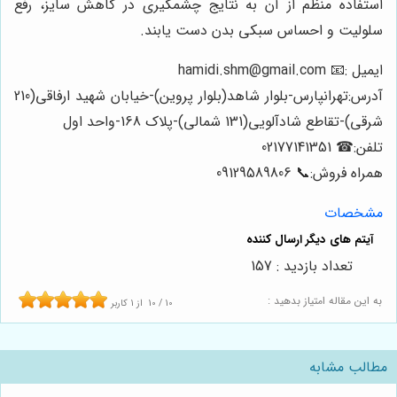
استفاده منظم از آن به نتایج چشمگیری در کاهش سایز، رفع
سلولیت و احساس سبکی بدن دست یابند.
ایمیل :📧 hamidi.shm@gmail.com
آدرس:تهرانپارس-بلوار شاهد(بلوار پروین)-خیابان شهید ارفاقی(210
شرقی)-تقاطع شادآلویی(131 شمالی)-پلاک 168-واحد اول
تلفن:☎ 02177141351
همراه فروش:📞 09129589806
مشخصات
تعداد بازدید : 157
به این مقاله امتیاز بدهید :
10
/
10
از
1
کاربر
مطالب مشابه