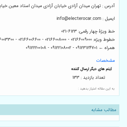
آدرس : تهران میدان آزادی خیابان آزادی میدان استاد معین خیابان ۲۱ متری جی بین طوس و دامپزشکی پلاک 154 - 156 
ایمیل : info@electerocar.com
خط ویژۀ چهار رقمی: 6123-021
خطوط ویژه: 02166009000 - 02166008000 - 02166006600 - 02166003300 - 02166003000
همراه ← 09123124701 - 09122108002 - 09122200108
مشخصات
تعداد بازدید : 133
به این مقاله امتیاز بدهید :
مطالب مشابه