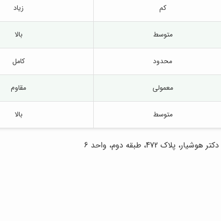
کم
زیاد
متوسط
بالا
محدود
کامل
معمولی
مقاوم
متوسط
بالا
ک 472، طبقه دوم، واحد 6