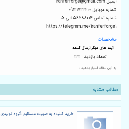
ایمیل iranferforge@gmail.com
شماره موبایل 09121723400
شماره تماس 56588004 الی 5
https://telegram.me/iranferforge1
مشخصات
تعداد بازدید : 132
به این مقاله امتیاز بدهید :
مطالب مشابه
خرید گلنرده به صورت مستقیم :گروه تولیدی ا