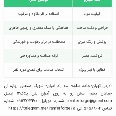
کیفیت مواد
استفاده از فلز مقاوم و مرغوب
طراحی و دقت ساخت
هماهنگی با سبک معماری و زیبایی ظاهری
پوشش و رنگ‌آمیزی
محافظت در برابر رطوبت و خورندگی
ک
فروشنده معتبر
ارائه ضمانت و مشاوره فنی
تطابق با نیاز پروژه
انتخاب مناسب برای فضای مورد نظر
آدرس تهران-جاده ساوه- سه راه آدران- شهرک صنعتی زواره ای
خیابان دهم- نبش رو به روی آدران بتن پلاک12 ایمیل
iranferforge@gmail.com شماره موبایل 09121723400 شماره
تماس 56588004 الی 5 https://telegram.me/iranferforge1