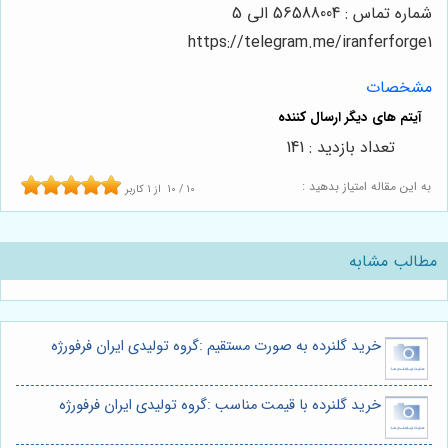
شماره تماس : 56588004 الی 5
https://telegram.me/iranferforge1
مشخصات
تعداد بازدید : 141
به این مقاله امتیاز بدهید :
10
/
10
از
1
کاربر
مطالب مشابه
خرید گلنرده به صورت مستقیم :گروه تولیدی ایران فرفورژه
خرید گلنرده با قیمت مناسب :گروه تولیدی ایران فرفورژه