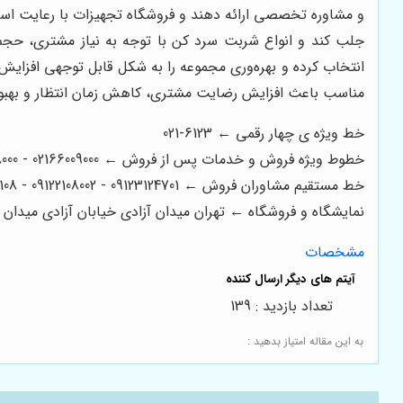
و مشاوره تخصصی ارائه دهند و فروشگاه تجهیزات با رعایت استا
جلب کند و انواع شربت سرد کن با توجه به نیاز مشتری، حجم 
انتخاب کرده و بهره‌وری مجموعه را به شکل قابل توجهی افزا
مناسب باعث افزایش رضایت مشتری، کاهش زمان انتظار و بهب
خط ویژه ی چهار رقمی ← 6123-021
خطوط ویژه فروش و خدمات پس از فروش ← 02166009000 - 02166008000 - 02166006600 - 02166003300 - 02166003000
خط مستقیم مشاوران فروش ← 09123124701 - 09122108002 - 09122200108
نمایشگاه و فروشگاه ← تهران میدان آزادی خیابان آزادی میدان استاد معین خیابان ۲۱ متری جی بین طوس و
مشخصات
تعداد بازدید : 139
به این مقاله امتیاز بدهید :