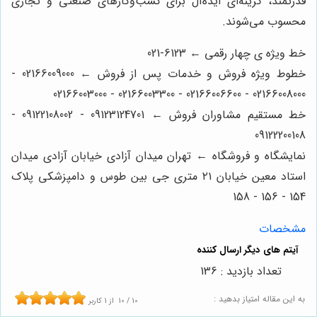
قدرتمند، گزینه‌ای ایده‌آل برای کسب‌وکارهای صنعتی و تجاری
محسوب می‌شوند.
خط ویژه ی چهار رقمی ← 6123-021
خطوط ویژه فروش و خدمات پس از فروش ← 02166009000 -
02166008000 - 02166006600 - 02166003300 - 02166003000
خط مستقیم مشاوران فروش ← 09123124701 - 09122108002 -
09122200108
نمایشگاه و فروشگاه ← تهران میدان آزادی خیابان آزادی میدان
استاد معین خیابان ۲۱ متری جی بین طوس و دامپزشکی پلاک
154 - 156 - 158
مشخصات
تعداد بازدید : 136
به این مقاله امتیاز بدهید :
10
/
10
از
1
کاربر