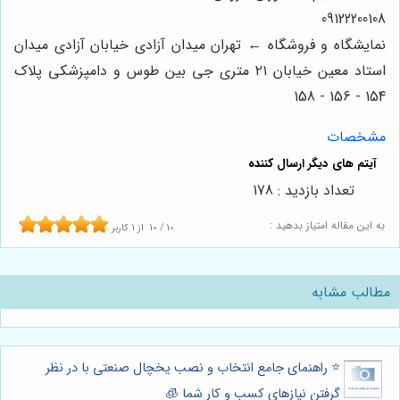
09122200108
نمایشگاه و فروشگاه ← تهران میدان آزادی خیابان آزادی میدان
استاد معین خیابان ۲۱ متری جی بین طوس و دامپزشکی پلاک
154 - 156 - 158
مشخصات
تعداد بازدید : 178
به این مقاله امتیاز بدهید :
10
/
10
از
1
کاربر
مطالب مشابه
⭐️ راهنمای جامع انتخاب و نصب یخچال صنعتی با در نظر
گرفتن نیازهای کسب و کار شما 🧊