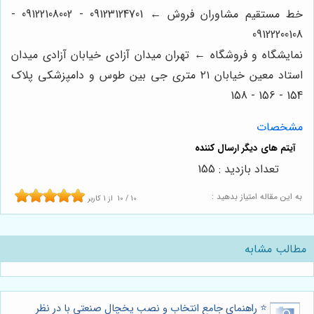
خط مستقیم مشاوران فروش ← 09123124701 - 09122108002 -
09122200108
نمایشگاه و فروشگاه ← تهران میدان آزادی خیابان آزادی میدان
استاد معین خیابان ۲۱ متری جی بین طوس و دامپزشکی پلاک
154 - 156 - 158
مشخصات
تعداد بازدید : 155
به این مقاله امتیاز بدهید :
10
/
10
از
1
کاربر
مطالب مشابه
⭐️ راهنمای جامع انتخاب و نصب یخچال صنعتی با در نظر