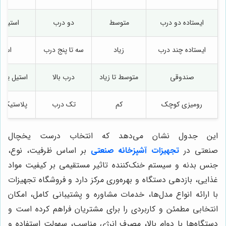
ایستاده دو درب
متوسط
دو درب
استیل ی
ایستاده چند درب
زیاد
سه تا پنج درب
استی
صندوقی
متوسط تا زیاد
درب بالا
استیل یا آ
رومیزی کوچک
کم
تک درب
پلاستیک م
این جدول نشان می‌دهد که انتخاب درست یخچال
صنعتی
در
تجهیزات آشپزخانه صنعتی
بر اساس ظرفیت، نوع،
جنس بدنه و سیستم خنک‌کننده تاثیر مستقیمی بر کیفیت مواد
غذایی، بازدهی دستگاه و بهره‌وری مرکز دارد و فروشگاه تجهیزات
با ارائه انواع مدل‌ها، خدمات مشاوره و پشتیبانی کامل، امکان
انتخابی مطمئن و کاربردی را برای مشتریان فراهم کرده است و
دستگاه‌ها با دوام بالا، مصرف انرژی مناسب، سهولت استفاده و