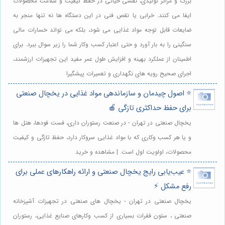
بزرگ و مراکز تولیدی، نقشی حیاتی در حفظ کیفیت و سلامت محصولات
ایفا می کنند. خرابی یا نقص فنی در این دستگاه ها نه تنها منجر به
ضایعات قابل توجه مواد غذایی می شود، بلکه می تواند خسارات مالی
سنگینی را به بار آورد و حتی اعتبار کسب وکار شما را زیر سوال ببرد. برای
اطمینان از عملکرد بهینه و افزایش طول عمر مفید این تجهیزات ارزشمند،
اجرای صحیح رویه های نگهداری و تعمیرات پیشگیرا
⭐️ اصول چیدمان و سازماندهی مواد غذایی در یخچال صنعتی
برای حفظ حداکثری تازگی 🍎
یخچال صنعتی در تهران - در صنعت رستوران داری، فست فودها، هتل ها
و یا هر کسب وکاری که با مواد غذایی سروکار دارد، حفظ تازگی و کیفیت
محصولات، اولویت اول است. | مشاهده و خرید
⭐️ عیب‌یابی رایج یخچال صنعتی و ارائه راهکارهای عملی برای
رفع مشکل ⚡️
یخچال صنعتی در تهران - یخچال های صنعتی در تجهیزات آشپزخانه
صنعتی ، ستون فقرات بسیاری از کسب وکارهای صنایع غذایی، رستوران