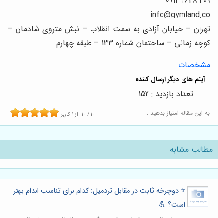
409 2648 0912
info@gymland.co
تهران – خیابان آزادی به سمت انقلاب – نبش متروی شادمان –
کوچه زمانی – ساختمان شماره 133 – طبقه چهارم
مشخصات
تعداد بازدید : 152
به این مقاله امتیاز بدهید :
10
/
10
از
1
کاربر
مطالب مشابه
⭐️ دوچرخه ثابت در مقابل تردمیل: کدام برای تناسب اندام بهتر
است؟ 💪