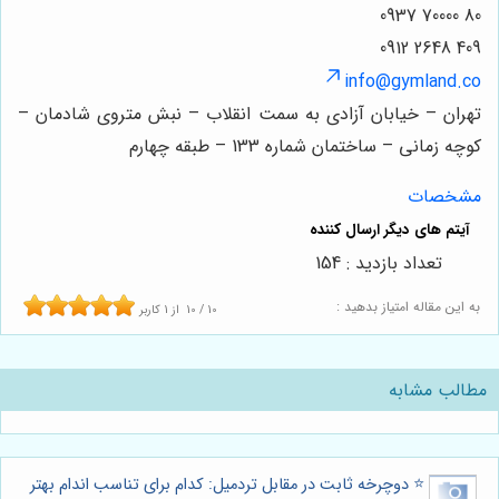
80 70000 0937
409 2648 0912
info@gymland.co
تهران – خیابان آزادی به سمت انقلاب – نبش متروی شادمان –
کوچه زمانی – ساختمان شماره 133 – طبقه چهارم
مشخصات
تعداد بازدید : 154
به این مقاله امتیاز بدهید :
10
/
10
از
1
کاربر
مطالب مشابه
⭐️ دوچرخه ثابت در مقابل تردمیل: کدام برای تناسب اندام بهتر