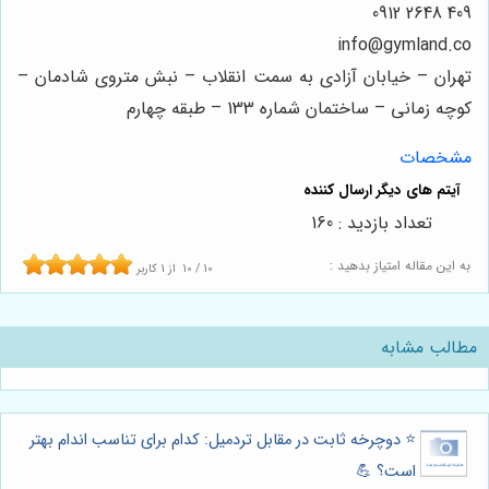
409 2648 0912
info@gymland.co
تهران – خیابان آزادی به سمت انقلاب – نبش متروی شادمان –
کوچه زمانی – ساختمان شماره 133 – طبقه چهارم
مشخصات
تعداد بازدید : 160
به این مقاله امتیاز بدهید :
10
/
10
از
1
کاربر
مطالب مشابه
⭐️ دوچرخه ثابت در مقابل تردمیل: کدام برای تناسب اندام بهتر
است؟ 💪