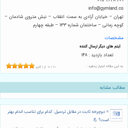
409 2648 0912
info@gymland.co
تهران – خیابان آزادی به سمت انقلاب – نبش متروی شادمان –
کوچه زمانی – ساختمان شماره 133 – طبقه چهارم
مشخصات
تعداد بازدید : 148
به این مقاله امتیاز بدهید :
10
/
10
از
1
کاربر
مطالب مشابه
⭐️ دوچرخه ثابت در مقابل تردمیل: کدام برای تناسب اندام بهتر
است؟ 💪