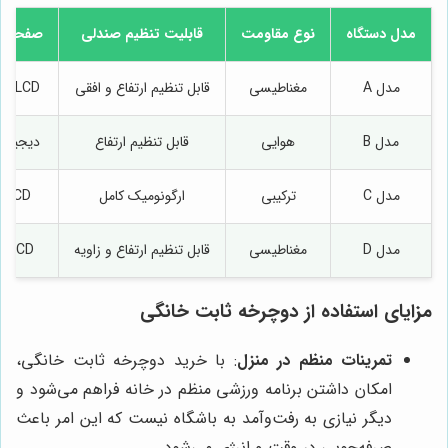
مدل دستگاه
نوع مقاومت
قابلیت تنظیم صندلی
صفحه ن
مدل A
مغناطیسی
قابل تنظیم ارتفاع و افقی
LCD پیشرفته
مدل B
هوایی
قابل تنظیم ارتفاع
دیجیتال
مدل C
ترکیبی
ارگونومیک کامل
LCD رنگی
مدل D
مغناطیسی
قابل تنظیم ارتفاع و زاویه
LCD لمسی
مزایای استفاده از دوچرخه ثابت خانگی
تمرینات منظم در منزل
: با خرید دوچرخه ثابت خانگی،
امکان داشتن برنامه ورزشی منظم در خانه فراهم می‌شود و
دیگر نیازی به رفت‌وآمد به باشگاه نیست که این امر باعث
صرفه‌جویی در وقت و انرژی می‌شود.