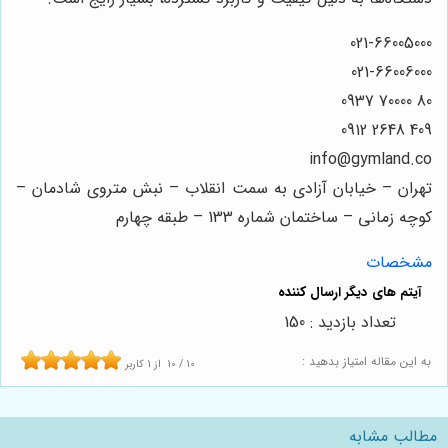
021-66005000
021-66006000
80 70000 0937
409 2648 0912
info@gymland.co
تهران – خیابان آزادی به سمت انقلاب – نبش متروی شادمان –
کوچه زمانی – ساختمان شماره 133 – طبقه چهارم
مشخصات
تعداد بازدید : 150
به این مقاله امتیاز بدهید :
10
/
10
از
1
کاربر
مطالب مشابه