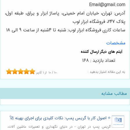
Email
@gmail.com
آدرس: تهران، خیابان امام خمینی، پاساژ ابزار و یراق، طبقه اول،
پلاک 247، فروشگاه ابزار لوب
ساعات کاری فروشگاه ابزار لوب: شنبه تا 4شنبه از ساعت 9 الی 18
مشخصات
تعداد بازدید : 168
به این مقاله امتیاز بدهید :
10
/
10
از
1
کاربر
مطالب مشابه
⭐️ اصول کار با گریس پمپ: نکات کلیدی برای اجرای بهینه 🚀
گریس پمپ در تهران - در دنیای نگهداری و تعمیرات ماشین آلات،