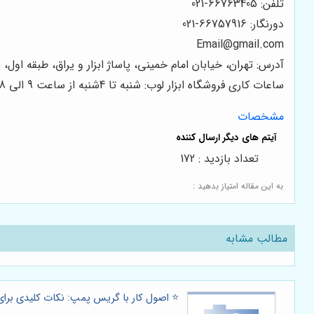
تلفن: 66763405-021
دورنگار: 66757916-021
Email
@gmail.com
آدرس: تهران، خیابان امام خمینی، پاساژ ابزار و یراق، طبقه اول، پلاک 247، فروشگاه اب
ساعات کاری فروشگاه ابزار لوب: شنبه تا 4شنبه از ساعت 9 الی 18
مشخصات
تعداد بازدید : 172
به این مقاله امتیاز بدهید :
مطالب مشابه
⭐️ اصول کار با گریس پمپ: نکات کلیدی برای 