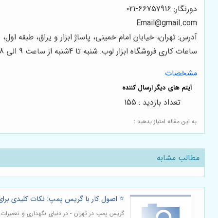
دورنگار: 66757916-021
Email
@gmail.com
آدرس: تهران، خیابان امام خمینی، پاساژ ابزار و یراق، طبقه اول، پلاک 247، فروشگاه اب
ساعات کاری فروشگاه ابزار لوب: شنبه تا 4شنبه از ساعت 9 الی 18
مشخصات
تعداد بازدید : 155
به این مقاله امتیاز بدهید :
مطالب مشابه
⭐️ اصول کار با گریس پمپ: نکات کلیدی برای 
گریس پمپ در تهران - در دنیای نگهداری و تعمیرات 