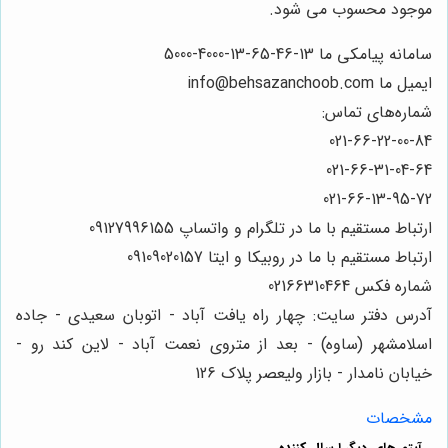
موجود محسوب می شود.
سامانه پیامکی ما 13-46-65-13-4000-5000
ایمیل ما info@behsazanchoob.com
شماره‌های تماس:
021-66-22-00-84
021-66-31-04-64
021-66-13-95-72
ارتباط مستقیم با ما در تلگرام و واتساپ 09127996155
ارتباط مستقیم با ما در روبیکا و ایتا 09109020157
شماره فکس 02166310464
آدرس دفتر سایت: چهار راه یافت آباد - اتوبان سعیدی - جاده
اسلامشهر (ساوه) - بعد از متروی نعمت آباد - لاین کند رو -
خیابان نامدار - بازار ولیعصر پلاک 126
مشخصات