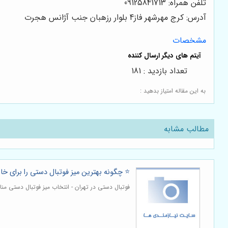
تلفن همراه: 09125841713
آدرس: کرج مهرشهر فاز4 بلوار رزهبان جنب آژانس هجرت
مشخصات
تعداد بازدید : 181
به این مقاله امتیاز بدهید :
مطالب مشابه
⭐️ چگونه بهترین میز فوتبال دستی را برای خا
فوتبال دستی در تهران - انتخاب میز فوتبال دستی من