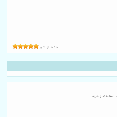
10
/
10
از
1
کاربر
. | مشاهده و خرید