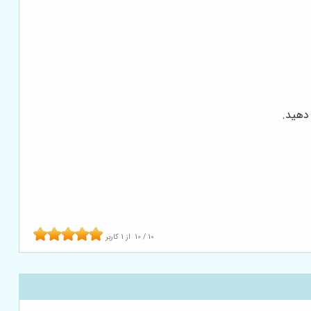
دهید.
10
/
10
از
1
کاربر