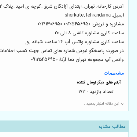
آدرس کارخانه: تهران_ابتدای آزادگان شرق_کوچه ی امید_پلاک 12
ایمیل: sherkate.tehrandama
مشاوره و فروش: 09125456950 02191306950
ساعت کاری مشاوره تلفنی 8 الی 20
ساعت کاری مشاوره واتس آپ 24 ساعت شبانه روز
در صورت پاسخگو نبودن شماره های تماس جهت کسب اطلاعات بی
واتس آپ مجموعه تهران دما آرکا: 09125456950
مشخصات
تعداد بازدید : 173
به این مقاله امتیاز بدهید :
مطالب مشابه