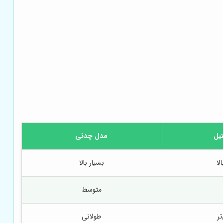
یل
مدل چدنی
لا
بسیار بالا
متوسط
تر
طولانی