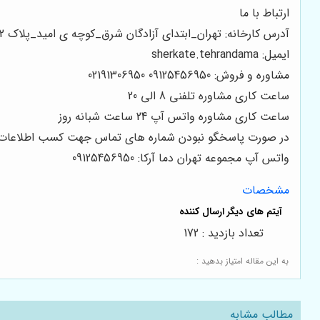
ارتباط با ما
آدرس کارخانه: تهران_ابتدای آزادگان شرق_کوچه ی امید_پلاک 12
ایمیل: sherkate.tehrandama
مشاوره و فروش: 09125456950 02191306950
ساعت کاری مشاوره تلفنی 8 الی 20
ساعت کاری مشاوره واتس آپ 24 ساعت شبانه روز
در صورت پاسخگو نبودن شماره های تماس جهت کسب اطلاعات بی
واتس آپ مجموعه تهران دما آرکا: 09125456950
مشخصات
تعداد بازدید : 172
به این مقاله امتیاز بدهید :
مطالب مشابه