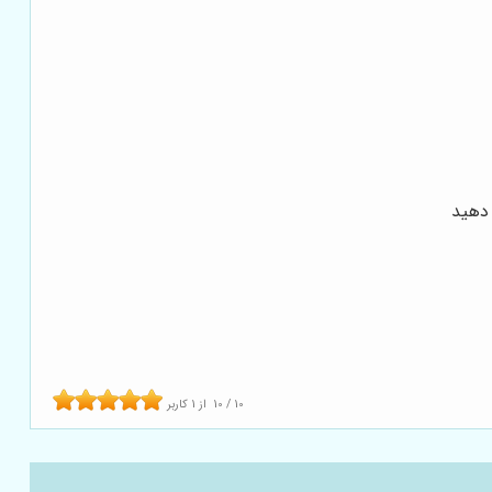
دهید
10
/
10
از
1
کاربر