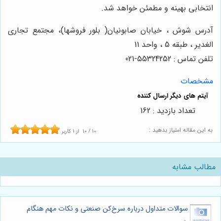
انتخابی بهینه و مطمئن خواهد شد.
آدرس شوش ، خیابان صابونیان( بلور فروشها)، مجتمع تجاری
الغدیر ، طبقه 5 ، واحد 11
تلفن تماس : 55324252-021
مشخصات
تعداد بازدید : 162
به این مقاله امتیاز بدهید :
10
/
10
از
1
کاربر
مطالب مشابه
سوالات متداول درباره سرخ‌کن صنعتی و نکات مهم هنگام