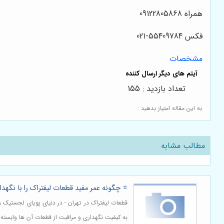
همراه 09122805868
فکس 55409784-021
مشخصات
تعداد بازدید : 155
به این مقاله امتیاز بدهید :
مطالب مشابه
⭐️ چگونه عمر مفید قطعات لیفتراک را با نگ
قطعات لیفتراک در تهران - در دنیای پویای لجستیک و 
به کیفیت نگهداری و مراقبت از قطعات آن ها وابسته