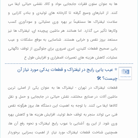
ها به عنوان ستون فقرات جابجایی مواد و کالا، نقشی حیاتی ایفا می
کنند. از انبارهای وسیع گرفته تا کارخانه های تولیدی و بنادر، کارایی و
سلامت لیفتراک ها مستقیماً بر بهره وری عملیاتی و سودآوری کسب
وکارها تأثیر می گذارد. اما همانند هر ماشین پیچیده ای، لیفتراک ها نیز
مستعد بروز نقص و خرابی هستند. شناسایی به موقع مشکلات و عیب
یابی صحیح قطعات کلیدی، امری ضروری برای جلوگیری از توقف ناگهانی
عملیات، کاهش هزینه های تعمیرات اضطراری و افزایش طول ع
⭐️ عیب یابی رایج در لیفتراک و قطعات یدکی مورد نیاز آن
چیست؟ 🛠️
قطعات لیفتراک در تهران - لیفتراک ها به عنوان یکی از اصلی ترین
ماشین آلات در صنایع مختلف، نقش حیاتی در جابجایی و حمل و نقل
کالاها ایفا می کنند. با توجه به اهمیت این دستگاه ها، بروز هرگونه نقص
فنی می تواند منجر به توقف خط تولید، افزایش هزینه ها و کاهش بهره
وری شود. از این رو، آشنایی با عیوب رایج لیفتراک و نحوه رفع آن ها،
همچنین شناخت قطعات لیفتراک مورد نیاز، از اهمیت بسزایی برخوردار