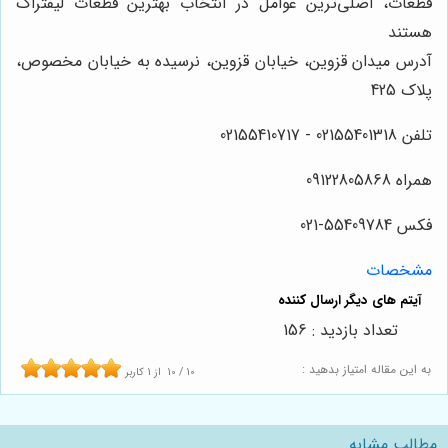
قطعات، اصلی‌ترین عوامل در انتخاب بهترین قطعات لیفتراک
هستند
آدرس میدان قزوین، خیابان قزوین، نرسیده به خیابان مخصوص،
پلاک 425
تلفن 02155401318 - 02155410717
همراه 09122805868
فکس 55409784-021
مشخصات
تعداد بازدید : 156
به این مقاله امتیاز بدهید :
10
/
10
از
1
کاربر
مطالب مشابه