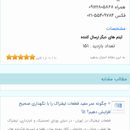
همراه 09122805868
فکس 55409784-021
مشخصات
تعداد بازدید : 151
به این مقاله امتیاز بدهید :
10
/
10
از
1
کاربر
مطالب مشابه
⭐️ چگونه عمر مفید قطعات لیفتراک را با نگهداری صحیح
افزایش دهیم؟ 🚀
قطعات لیفتراک در تهران - در دنیای پویای لجستیک و انبارداری، لیفتراک
ها نقشی حیاتی در جابجایی کالا، بهینه سازی فضا و تسریع فرآینده های