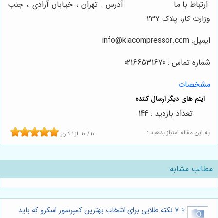
ارتباط با ما
آدرس : تهران ، خیابان آزادی ، جنب
وزارت کار، پلاک 237
ایمیل:
info@kiacompressor.com
شماره تماس :
6531670
6
021
مشخصات
تعداد بازدید : 144
به این مقاله امتیاز بدهید :
10
/
10
از
1
کاربر
مطالب مشابه
⭐️ ۷ نکته طلایی برای انتخاب بهترین کمپرسور اسکرو که باید