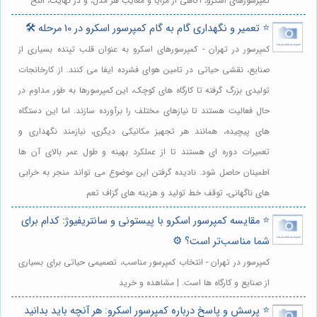
کمپرسورهای اسکرو، آگاهی از مزایا و معایب هر مدل، و در نهایت، انتخ
⭐️ تعمیر و نگهداری گام به گام کمپرسور اسکرو در 10 مرحله 🛠️
کمپرسور در تهران - کمپرسورهای اسکرو به عنوان قلب تپنده بسیاری از
صنایع، نقشی حیاتی در تامین هوای فشرده ایفا می کنند. از کارخانجات
تولیدی بزرگ گرفته تا کارگاه های کوچک، این کمپرسورها به طور مداوم در
حال فعالیت هستند تا نیازهای مختلف را برآورده سازند. اما این دستگاه
های پیچیده، همانند هر تجهیز مکانیکی دیگری، نیازمند نگهداری و
تعمیرات دوره ای هستند تا از عملکرد بهینه و طول عمر بالای آن ها
اطمینان حاصل شود. نادیده گرفتن این موضوع می تواند منجر به خرابی
های ناگهانی، توقف خط تولید و هزینه های گزاف تعم
⭐️ مقایسه کمپرسور اسکرو با پیستونی و سانتریفیوژ: کدام برای
شما مناسب‌تر است؟ ⚙️
کمپرسور در تهران - انتخاب کمپرسور مناسب، تصمیمی حیاتی برای بسیاری
از صنایع و کارگاه ها است. | مشاهده و خرید
⭐️ پرسش و پاسخ درباره کمپرسور اسکرو: هر آنچه باید بدانید