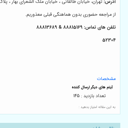
آدرس:
تهران، خیابان طالقانی ، خیابان ملک الشعرای بهار ، پلاک 14 ، طبقه چهار
از مراجعه حضوری بدون هماهنگی قبلی معذوریم.
تلفن های تماس: 88815169 & 88813689
52304
مشخصات
تعداد بازدید : 145
به این مقاله امتیاز بدهید :