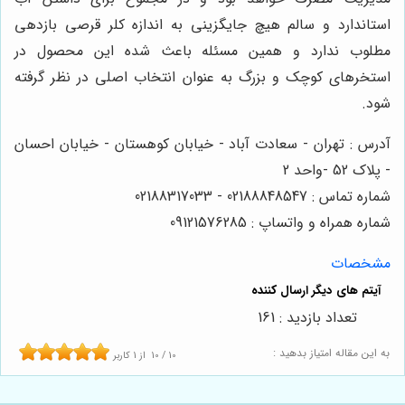
استاندارد و سالم هیچ جایگزینی به اندازه کلر قرصی بازدهی
مطلوب ندارد و همین مسئله باعث شده این محصول در
استخرهای کوچک و بزرگ به عنوان انتخاب اصلی در نظر گرفته
شود.
آدرس : تهران - سعادت آباد - خیابان کوهستان - خیابان احسان
- پلاک 52 -واحد 2
شماره تماس : 02188848547 - 02188317033
شماره همراه و واتساپ : 09121576285
مشخصات
تعداد بازدید : 161
به این مقاله امتیاز بدهید :
10
/
10
از
1
کاربر