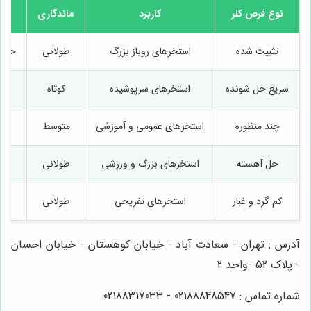
نوع قرص کلر
کاربرد
ماندگاری
تثبیت شده
استخرهای روباز بزرگ
طولانی
حفظ 
سریع حل شونده
استخرهای سرپوشیده
کوتاه
چند منظوره
استخرهای عمومی و آموزشی
متوسط
حل آهسته
استخرهای بزرگ و ورزشی
طولانی
کم گرد و غبار
استخرهای تفریحی
طولانی
آدرس : تهران - سعادت آباد - خیابان کوهستان - خیابان احسان
- پلاک 52 -واحد 2
شماره تماس : 02188848547 - 02188317033