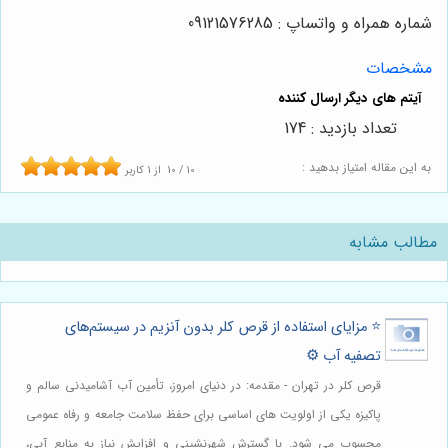
شماره همراه و واتساپ : 09121576285
مشخصات
تعداد بازدید : 174
به این مقاله امتیاز بدهید :
10
/
10
از
1
کاربر
مطالب مشابه
⭐️ مزایای استفاده از قرص کلر بدون آنزیم در سیستم‌های
تصفیه آب ⚙️
قرص کلر در تهران - مقدمه: در دنیای امروز، تأمین آب آشامیدنی سالم و
پاکیزه یکی از اولویت های اساسی برای حفظ سلامت جامعه و رفاه عمومی
محسوب می شود. با گسترش شهرنشینی و افزایش نیاز به منابع آبی،