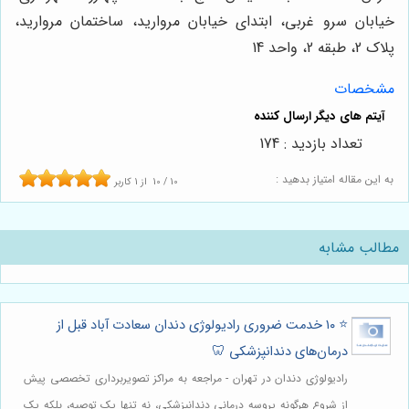
خیابان سرو غربی، ابتدای خیابان مروارید، ساختمان مروارید،
پلاک 2، طبقه 2، واحد 14
مشخصات
تعداد بازدید : 174
به این مقاله امتیاز بدهید :
10
/
10
از
1
کاربر
مطالب مشابه
⭐️ ۱۰ خدمت ضروری رادیولوژی دندان سعادت آباد قبل از
درمان‌های دندانپزشکی 🦷
رادیولوژی دندان در تهران - مراجعه به مراکز تصویربرداری تخصصی پیش
از شروع هرگونه پروسه درمانی دندانپزشکی، نه تنها یک توصیه، بلکه یک