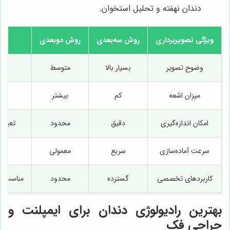
دندان نهفته و تحلیل استخوان.
ویژگی تصویربرداری
روش سه‌بعدی
روش دوبعدی
وضوح تصویر
بسیار بالا
متوسط
ن
میزان اشعه
کم
بیشتر
ک
امکان اندازه‌گیری
دقیق
محدود
تعیین
سرعت آماده‌سازی
سریع
معمولی
کاربردهای تخصصی
گسترده
محدود
مناسب ای
جراحی فک