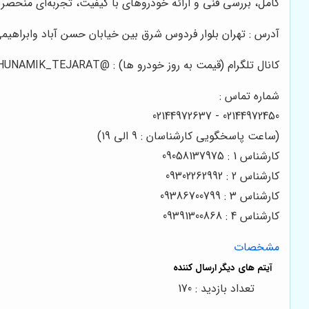
کامل، بررسی فنی و ارائه خودروهای با کیفیت، تجربه‌ای منحصر ب
آدرس : تهران بلوار فردوس شرق بین خیابان حسن آباد وابراهیمی 
کانال تلگرام (قیمت به روز خودرو ها) : @HUNAMIK_TEJARAT
شماره تماس :
02144972450 - 02144972637
(ساعت پاسخگویی کارشناسان : 9 الی 19)
کارشناس 1 : 09058137975
کارشناس 2 : 09302262992
کارشناس 3 : 09386700799
کارشناس 4 : 09391300868
مشخصات
تعداد بازدید : 170