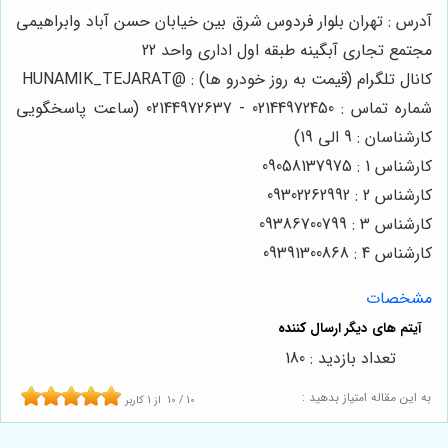
آدرس : تهران بلوار فردوس شرق بین خیابان حسن آباد وابراهیمی
مجتمع تجاری آبگینه طبقه اول اداری واحد 22
کانال تلگرام (قیمت به روز خودرو ها) : @HUNAMIK_TEJARAT
شماره تماس : 02144972450 - 02144972637 (ساعت پاسخگویی
کارشناسان : 9 الی 19)
کارشناس 1 : 09058137975
کارشناس 2 : 09302262992
کارشناس 3 : 09386700799
کارشناس 4 : 09391300868
مشخصات
تعداد بازدید : 180
به این مقاله امتیاز بدهید :
10
/
10
از
1
کاربر