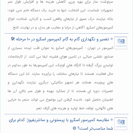
سرنوشت ساز برای بهره وری، کاهش هزینه ها و افزایش طول عمر
تجهیزات شماست. این انتخاب، تنها به خرید یک دستگاه ختم نمی شود؛
بلکه نیازمند درک عمیق از نیازهای واقعی کسب و کارتان، شناخت انواع
کمپرسورهای اسکرو، آگاهی از مزایا و معایب هر مدل، و در نهایت، انتخ
⭐️ تعمیر و نگهداری گام به گام کمپرسور اسکرو در 10 مرحله 🛠️
کمپرسور در تهران - کمپرسورهای اسکرو به عنوان قلب تپنده بسیاری از
صنایع، نقشی حیاتی در تامین هوای فشرده ایفا می کنند. از کارخانجات
تولیدی بزرگ گرفته تا کارگاه های کوچک، این کمپرسورها به طور مداوم در
حال فعالیت هستند تا نیازهای مختلف را برآورده سازند. اما این دستگاه
های پیچیده، همانند هر تجهیز مکانیکی دیگری، نیازمند نگهداری و
تعمیرات دوره ای هستند تا از عملکرد بهینه و طول عمر بالای آن ها
اطمینان حاصل شود. نادیده گرفتن این موضوع می تواند منجر به خرابی
های ناگهانی، توقف خط تولید و هزینه های گزاف تعم
⭐️ مقایسه کمپرسور اسکرو با پیستونی و سانتریفیوژ: کدام برای
شما مناسب‌تر است؟ ⚙️