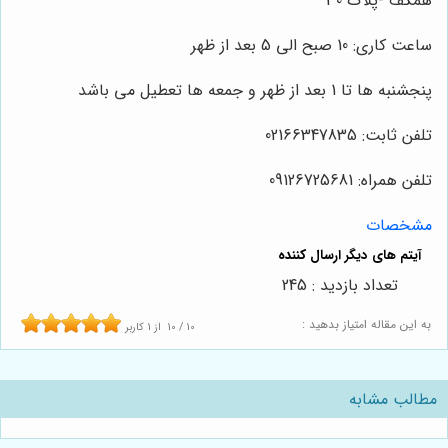
همکف -پلاک 30
ساعت کاری: 10 صبح الی 5 بعد از ظهر
پنجشنبه ها تا 1 بعد از ظهر و جمعه ها تعطیل می باشد
تلفن ثابت: 02166347835
تلفن همراه: 09126725681
مشخصات
تعداد بازدید : 245
به این مقاله امتیاز بدهید :
10
/
10
از
1
کاربر
مطالب مشابه