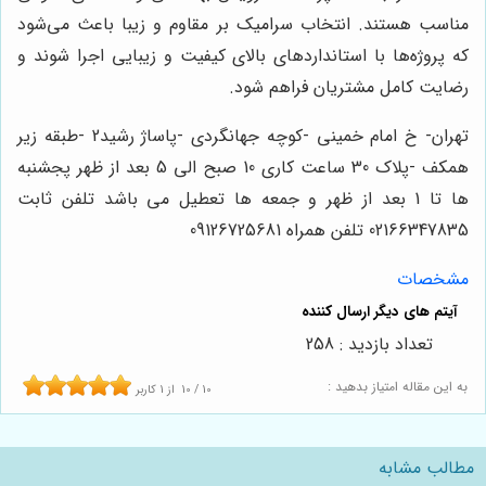
مناسب هستند. انتخاب سرامیک بر مقاوم و زیبا باعث می‌شود
که پروژه‌ها با استانداردهای بالای کیفیت و زیبایی اجرا شوند و
رضایت کامل مشتریان فراهم شود.
تهران- خ امام خمینی -کوچه جهانگردی -پاساژ رشید2 -طبقه زیر
همکف -پلاک 30 ساعت کاری 10 صبح الی 5 بعد از ظهر پجشنبه
ها تا 1 بعد از ظهر و جمعه ها تعطیل می باشد تلفن ثابت
02166347835 تلفن همراه 09126725681
مشخصات
تعداد بازدید : 258
به این مقاله امتیاز بدهید :
10
/
10
از
1
کاربر
مطالب مشابه