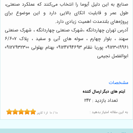
صنایع به این دلیل آیوما را انتخاب می‌کنند که عملکرد صنعتی،
طول عمر و قابلیت اتکای بالایی دارد و این موضوع برای
پروژه‌های بلندمدت اهمیت زیادی دارد.
آدرس تهران چهاردانگه ،شهرک صنعتی چهاردانگه ، شهرک صنعتی
سهند ، بلوار چهارم ، سوله های آبی و سفید ، پلاک ۶/۶۰۷
09123019961 پوریا نظام 09124794693 بهنام بهلولی 09127932300
ابوالفضل نجیمی
مشخصات
تعداد بازدید : 242
به این مقاله امتیاز بدهید :
10
/
10
از
1
کاربر