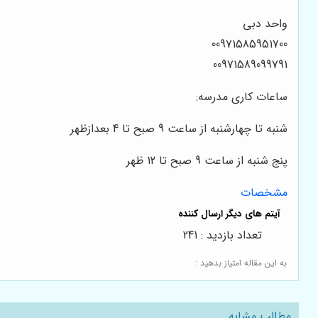
واحد دبی
00971585951700
00971589099791
ساعات کاری مدرسه:
شنبه تا چهارشنبه از ساعت 9 صبح تا 4 بعدازظهر
پنج شنبه از ساعت 9 صبح تا 12 ظهر
مشخصات
تعداد بازدید : 241
به این مقاله امتیاز بدهید :
مطالب مشابه