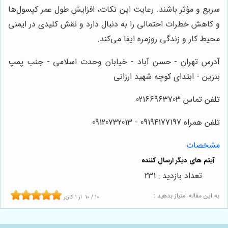
سریع و مؤثر باشند. رعایت این نکات، افزایش طول عمر کپسول‌ها
و کاهش خطرات احتمالی را به دنبال دارد و نقش کلیدی در ایمنی
محیط کار و زندگی روزمره ایفا می‌کند.
آدرس تهران - حسن آباد - خیابان وحدت اسلامی - جنب پمپ
بنزین - ابتدای کوچه شهید ارزانی
تلفن تماس 02166963703
تلفن همراه 09194177197 - 09120732013
مشخصات
تعداد بازدید : 231
به این مقاله امتیاز بدهید :
10
/
10
از
1
کاربر