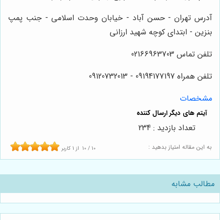
آدرس تهران - حسن آباد - خیابان وحدت اسلامی - جنب پمپ
بنزین - ابتدای کوچه شهید ارزانی
تلفن تماس 02166963703
تلفن همراه 09194177197 - 09120732013
مشخصات
تعداد بازدید : 234
به این مقاله امتیاز بدهید :
10
/
10
از
1
کاربر
مطالب مشابه