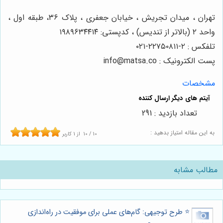
تهران ، میدان تجریش ، خیابان جعفری ، پلاک ۳۶، طبقه اول ،
واحد ۲ (بالاتر از تندیس) ، کدپستی: ۱۹۸۹۶۳۴۴۱۴
تلفکس : ۲-۲۲۷۵۰۸۱۱-۰۲۱
پست الکترونیک : info@matsa.co
مشخصات
تعداد بازدید : 291
به این مقاله امتیاز بدهید :
10
/
10
از
1
کاربر
مطالب مشابه
⭐️ طرح توجیهی: گام‌های عملی برای موفقیت در راه‌اندازی