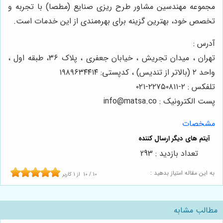
مجموعه مهندسین مشاور طرح ریزی صنایع (مطصا) با تجربه و
تخصص خود، بهترین گزینه برای بهره‌مندی از این خدمات است.
آدرس :
تهران ، میدان تجریش ، خیابان جعفری ، پلاک ۳۶، طبقه اول ،
واحد ۲ (بالاتر از تندیس) ، کدپستی: ۱۹۸۹۶۳۴۴۱۴
تلفکس : ۲-۲۲۷۵۰۸۱۱-۰۲۱
پست الکترونیک : info@matsa.co
مشخصات
تعداد بازدید : 293
به این مقاله امتیاز بدهید :
10
/
10
از
1
کاربر
مطالب مشابه