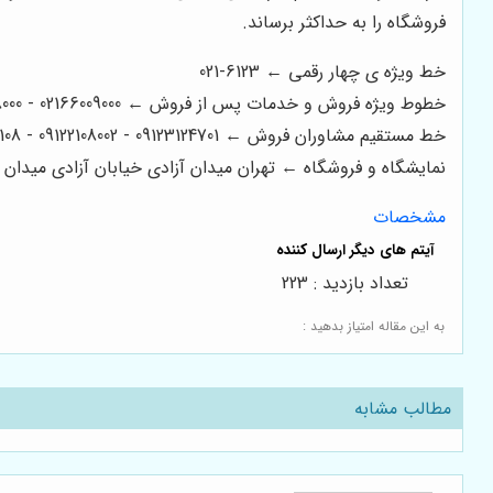
فروشگاه را به حداکثر برساند.
خط ویژه ی چهار رقمی ← 6123-021
خطوط ویژه فروش و خدمات پس از فروش ← 02166009000 - 02166008000 - 02166006600 - 02166003300 - 02166003000
خط مستقیم مشاوران فروش ← 09123124701 - 09122108002 - 09122200108
نمایشگاه و فروشگاه ← تهران میدان آزادی خیابان آزادی میدان استاد معین خیابان ۲۱ متری جی بین طوس و
مشخصات
تعداد بازدید : 223
به این مقاله امتیاز بدهید :
مطالب مشابه