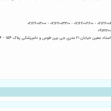
 دامپزشکی پلاک 154 - 156 - 158